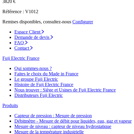
3820 €
Référence : V1012
Remises disponibles, consultez-nous
Configurer
Espace Client
Demande de devis
FAQ
Contact
Fuji Electric France
Qui sommes-nous ?
Faites le choix du Made in France
Le groupe Fuji Electric
Histoire de Fuji Electric France
Nous trouver : Siège et Usines de Fuji Electric France
Distributeurs Fuji Electric
Produits
Capteur de pression : Mesure de pression
Débitmètre - Mesure de débit pour liquides, eau, gaz et vapeur
Mesure de niveau : capteur de niveau hydrostatique
Mesure de la température industrielle