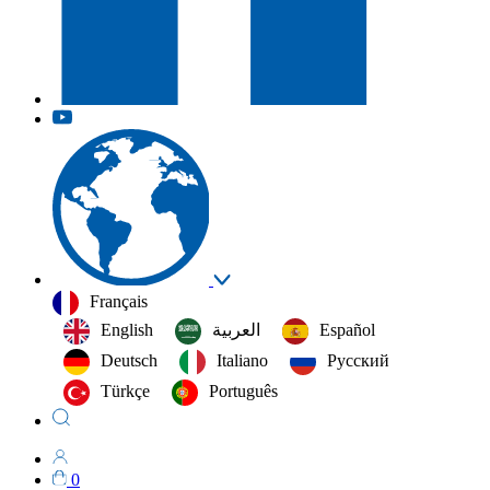
Français
English
العربية‏
Español
Deutsch
Italiano
Русский
Türkçe
Português
0