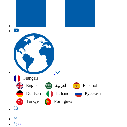
Français
English
العربية‏
Español
Deutsch
Italiano
Русский
Türkçe
Português
0