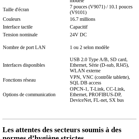
modèle
7 pouces (V9071) / 10.1 pouces
Taille d'écran
(V9101)
Couleurs
16.7 millions
Interface tactile
Capacitif
Tension nominale
24V DC
Nombre de port LAN
1 ou 2 selon modèle
USB 2.0 Type A/B, SD card,
Interfaces disponibles
Ethernet, Série (D-sub, RJ45),
WLAN externe
VPN, VNC (contrôle tablette),
Fonctions réseau
SQL DB access
OPCN-1, T-Link, CC-Link,
Options de communication
Ethernet, PROFIBUS-DP,
DeviceNet, FL-net, SX bus
Les attentes des secteurs soumis à des
normes d’hygiène strictes