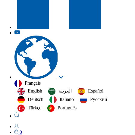
Français
English
العربية‏
Español
Deutsch
Italiano
Русский
Türkçe
Português
0