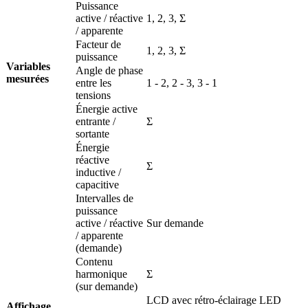
Puissance
active / réactive
1, 2, 3, Σ
/ apparente
Facteur de
1, 2, 3, Σ
puissance
Variables
Angle de phase
mesurées
entre les
1 - 2, 2 - 3, 3 - 1
tensions
Énergie active
entrante /
Σ
sortante
Énergie
réactive
Σ
inductive /
capacitive
Intervalles de
puissance
active / réactive
Sur demande
/ apparente
(demande)
Contenu
harmonique
Σ
(sur demande)
LCD avec rétro-éclairage LED
Affichage