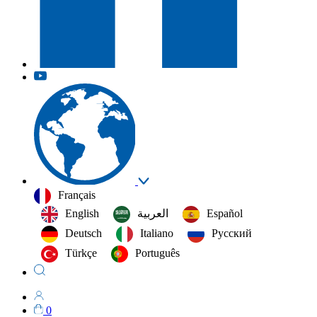
Français
English
العربية‏
Español
Deutsch
Italiano
Русский
Türkçe
Português
0