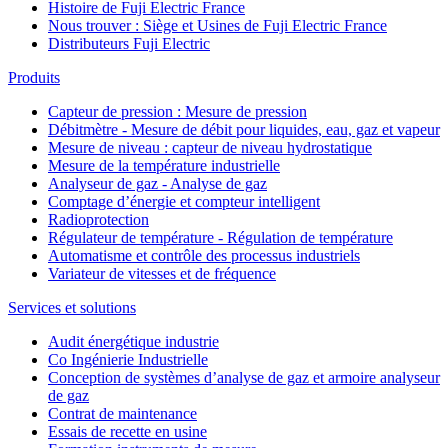
Histoire de Fuji Electric France
Nous trouver : Siège et Usines de Fuji Electric France
Distributeurs Fuji Electric
Produits
Capteur de pression : Mesure de pression
Débitmètre - Mesure de débit pour liquides, eau, gaz et vapeur
Mesure de niveau : capteur de niveau hydrostatique
Mesure de la température industrielle
Analyseur de gaz - Analyse de gaz
Comptage d’énergie et compteur intelligent
Radioprotection
Régulateur de température - Régulation de température
Automatisme et contrôle des processus industriels
Variateur de vitesses et de fréquence
Services et solutions
Audit énergétique industrie
Co Ingénierie Industrielle
Conception de systèmes d’analyse de gaz et armoire analyseur
de gaz
Contrat de maintenance
Essais de recette en usine