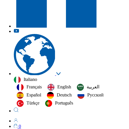
Italiano
Français
English
العربية‏
Español
Deutsch
Русский
Türkçe
Português
0