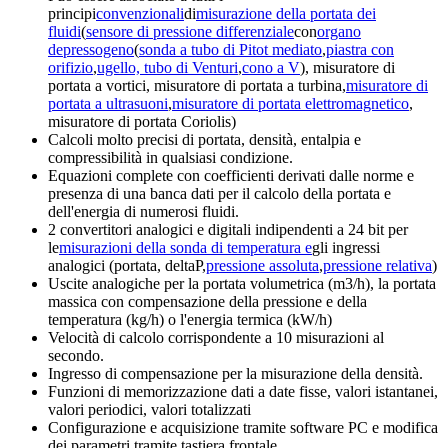
principi
convenzionali
di
misurazione della portata dei
fluidi
(
sensore di pressione differenziale
con
organo
depressogeno
(
sonda a tubo di Pitot mediato
,
piastra con
orifizio
,
ugello, tubo di Venturi
,
cono a V
), misuratore di
portata a vortici, misuratore di portata a turbina,
misuratore di
portata a ultrasuoni
,
misuratore di portata elettromagnetico
,
misuratore di portata Coriolis)
Calcoli molto precisi di portata, densità, entalpia e
compressibilità in qualsiasi condizione.
Equazioni complete con coefficienti derivati dalle norme e
presenza di una banca dati per il calcolo della portata e
dell'energia di numerosi fluidi.
2 convertitori analogici e digitali indipendenti a 24 bit per
le
misurazioni della sonda di temperatura e
gli ingressi
analogici (portata, deltaP,
pressione assoluta
,
pressione relativa
)
Uscite analogiche per la portata volumetrica (m3/h), la portata
massica con compensazione della pressione e della
temperatura (kg/h) o l'energia termica (kW/h)
Velocità di calcolo corrispondente a 10 misurazioni al
secondo.
Ingresso di compensazione per la misurazione della densità.
Funzioni di memorizzazione dati a date fisse, valori istantanei,
valori periodici, valori totalizzati
Configurazione e acquisizione tramite software PC e modifica
dei parametri tramite tastiera frontale.