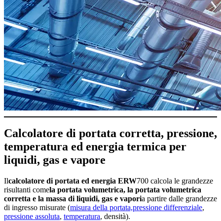
Calcolatore di portata corretta, pressione,
temperatura ed energia termica per
liquidi, gas e vapore
Il
calcolatore di portata ed energia ERW
700 calcola le grandezze
risultanti come
la portata volumetrica, la portata volumetrica
corretta e la massa di liquidi, gas e vapori
a partire dalle grandezze
di ingresso misurate (
misura della portata,
pressione differenziale
,
pressione assoluta
,
temperatura
, densità).