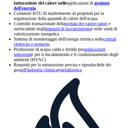
fatturazione del calore nelle
applicazioni di
gestione
dell'energia
Contatore BTU di trasferimento di proprietà per la
registrazione della quantità di calore dell'acqua
Controllo transazionale della
portata dei vapori saturi
e
surriscaldati negli
impianti di incenerimento
e nelle unità di
valorizzazione energetica
Sistema di monitoraggio dell'energia termica nelle
centrali
elettriche e termiche
Produzione di acqua calda e fredda per
applicazioni
industriali
e per il riscaldamento e il condizionamento degli
ambienti (HVAC)
Requisiti per la misurazione precisa e riproducibile dei
gas
nell'industria chimica
e
metallurgica