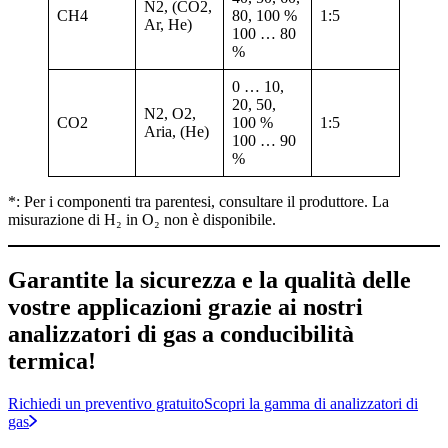
N2, (CO2,
CH4
80, 100 %
1:5
Ar, He)
100 … 80
%
0 … 10,
20, 50,
N2, O2,
CO2
100 %
1:5
Aria, (He)
100 … 90
%
*: Per i componenti tra parentesi, consultare il produttore. La
misurazione di H₂ in O₂ non è disponibile.
Garantite la sicurezza e la qualità delle
vostre applicazioni grazie ai nostri
analizzatori di gas a conducibilità
termica!
Richiedi un preventivo gratuito
Scopri la gamma di analizzatori di
gas