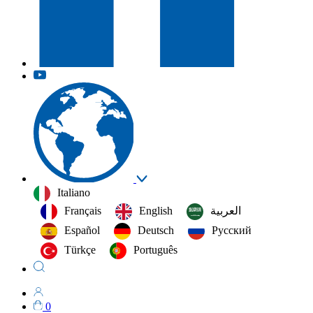
Italiano
Français
English
العربية‏
Español
Deutsch
Русский
Türkçe
Português
0