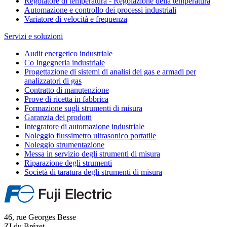
Regolatore di temperatura - Regolazione della temperatura
Automazione e controllo dei processi industriali
Variatore di velocità e frequenza
Servizi e soluzioni
Audit energetico industriale
Co Ingegneria industriale
Progettazione di sistemi di analisi dei gas e armadi per
analizzatori di gas
Contratto di manutenzione
Prove di ricetta in fabbrica
Formazione sugli strumenti di misura
Garanzia dei prodotti
Integratore di automazione industriale
Noleggio flussimetro ultrasonico portatile
Noleggio strumentazione
Messa in servizio degli strumenti di misura
Riparazione degli strumenti
Società di taratura degli strumenti di misura
46, rue Georges Besse
ZI du Brézet