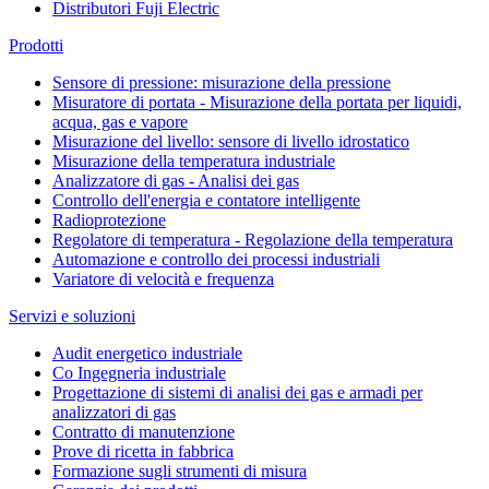
Distributori Fuji Electric
Prodotti
Sensore di pressione: misurazione della pressione
Misuratore di portata - Misurazione della portata per liquidi,
acqua, gas e vapore
Misurazione del livello: sensore di livello idrostatico
Misurazione della temperatura industriale
Analizzatore di gas - Analisi dei gas
Controllo dell'energia e contatore intelligente
Radioprotezione
Regolatore di temperatura - Regolazione della temperatura
Automazione e controllo dei processi industriali
Variatore di velocità e frequenza
Servizi e soluzioni
Audit energetico industriale
Co Ingegneria industriale
Progettazione di sistemi di analisi dei gas e armadi per
analizzatori di gas
Contratto di manutenzione
Prove di ricetta in fabbrica
Formazione sugli strumenti di misura