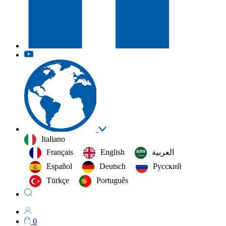
Italiano
Français
English
العربية‏
Español
Deutsch
Русский
Türkçe
Português
0