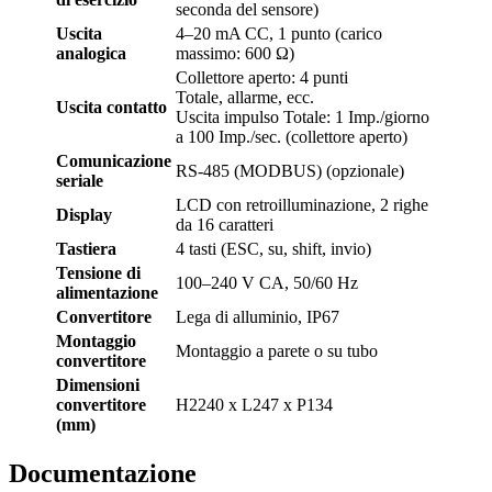
seconda del sensore)
Uscita
4–20 mA CC, 1 punto (carico
analogica
massimo: 600 Ω)
Collettore aperto: 4 punti
Totale, allarme, ecc.
Uscita contatto
Uscita impulso Totale: 1 Imp./giorno
a 100 Imp./sec. (collettore aperto)
Comunicazione
RS-485 (MODBUS) (opzionale)
seriale
LCD con retroilluminazione, 2 righe
Display
da 16 caratteri
Tastiera
4 tasti (ESC, su, shift, invio)
Tensione di
100–240 V CA, 50/60 Hz
alimentazione
Convertitore
Lega di alluminio, IP67
Montaggio
Montaggio a parete o su tubo
convertitore
Dimensioni
convertitore
H2240 x L247 x P134
(mm)
Documentazione