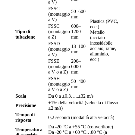
a V)
FSSC
50–600
(montaggio
mm
a V)
Plastica (PVC,
FSSC
600–
ecc.)
Tipo di
(montaggio
1200
Metallo
tubazione
a Z)
mm
(acciaio
inossidabile,
FSSD
13–100
acciaio, rame,
(montaggio
mm
alluminio,
a V)
ecc.)
FSSE
200–
(montaggio
6000
a V o a Z)
mm
FSSH
50–400
(montaggio
mm
a V o a Z)
Scala
Da 0 a ±0,3…..±32 m/s
±1% della velocità (velocità di flusso
Precisione
≥2 m/s)
Tempo di
0,2 secondi (modalità alta velocità)
risposta
Da -20 °C a +55 °C (convertitore)
Temperatura
Da -20 °C a +60 °C…80 °C (a
di esercizio