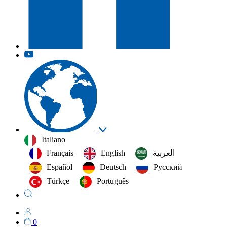
Italiano
Français
English
العربية‏
Español
Deutsch
Русский
Türkçe
Português
0