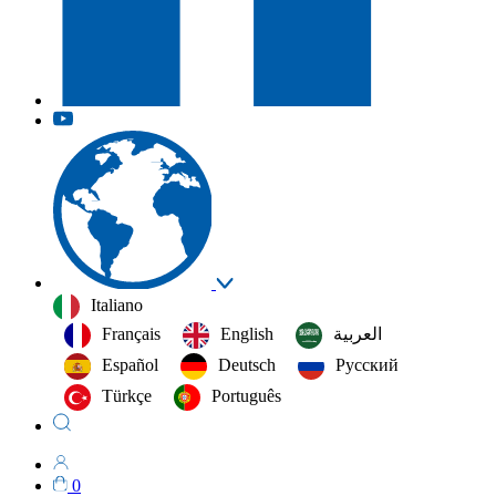
Italiano
Français
English
العربية‏
Español
Deutsch
Русский
Türkçe
Português
0