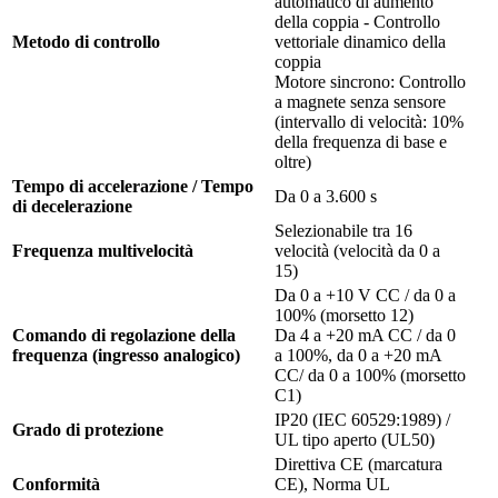
automatico di aumento
della coppia - Controllo
Metodo di controllo
vettoriale dinamico della
coppia
Motore sincrono: Controllo
a magnete senza sensore
(intervallo di velocità: 10%
della frequenza di base e
oltre)
Tempo di accelerazione / Tempo
Da 0 a 3.600 s
di decelerazione
Selezionabile tra 16
Frequenza multivelocità
velocità (velocità da 0 a
15)
Da 0 a +10 V CC / da 0 a
100% (morsetto 12)
Comando di regolazione della
Da 4 a +20 mA CC / da 0
frequenza (ingresso analogico)
a 100%, da 0 a +20 mA
CC/ da 0 a 100% (morsetto
C1)
IP20 (IEC 60529:1989) /
Grado di protezione
UL tipo aperto (UL50)
Direttiva CE (marcatura
Conformità
CE), Norma UL