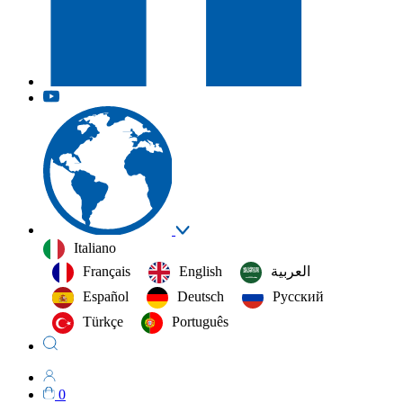
Italiano
Français
English
العربية‏
Español
Deutsch
Русский
Türkçe
Português
0