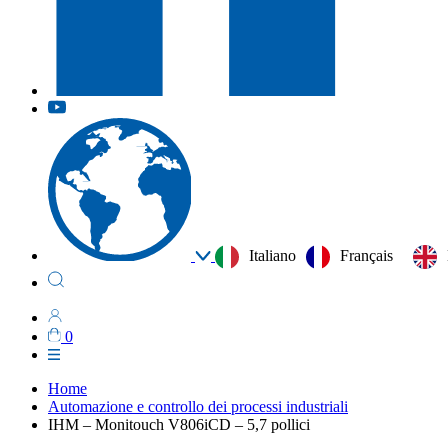
Italiano
Français
0
Home
Automazione e controllo dei processi industriali
IHM – Monitouch V806iCD – 5,7 pollici