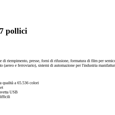
 pollici
i riempimento, presse, forni di rifusione, formatura di film per semicond
rto (aereo e ferroviario), sistemi di automazione per l'industria manifattur
a qualità a 65.536 colori
et
iavetta USB
fficili