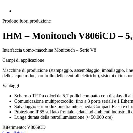
Prodotto fuori produzione
IHM – Monitouch V806iCD – 5,7
Interfaccia uomo-macchina Monitouch – Serie V8
Campi di applicazione
Macchine di produzione (stampaggio, assemblaggio, imballaggio, linee d
delle acque reflue, controllo delle centrali elettriche), sistemi di traspo
Vantaggi
Schermo TFT a colori da 5,7 pollici compatto con display di alt
Comunicazione multiprotocollo: fino a 3 porte seriali e 1 Ethern
Salvataggio e riproduzione tramite scheda Compact Flash e ch
Protezione IP65 sul lato frontale, adatta ad ambienti industriali di
Lunga durata della retroilluminazione (≈ 50.000 ore)
Riferimento: V806iCD
Contattateci