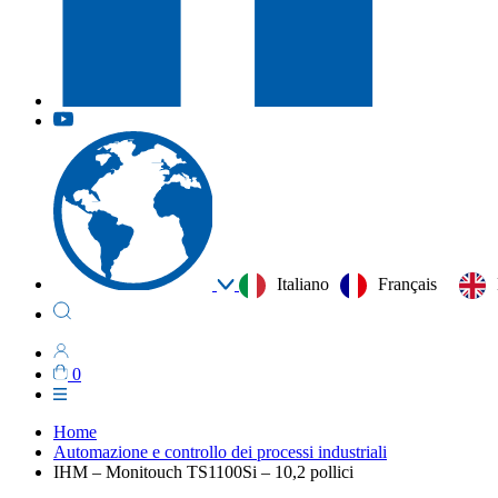
Italiano
Français
0
Home
Automazione e controllo dei processi industriali
IHM – Monitouch TS1100Si – 10,2 pollici