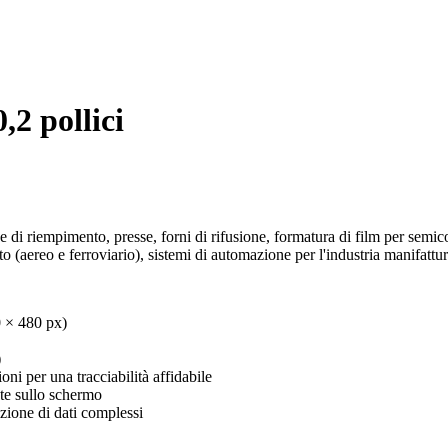
2 pollici
i riempimento, presse, forni di rifusione, formatura di film per semicond
rto (aereo e ferroviario), sistemi di automazione per l'industria manifattur
0 × 480 px)
)
oni per una tracciabilità affidabile
nte sullo schermo
zione di dati complessi