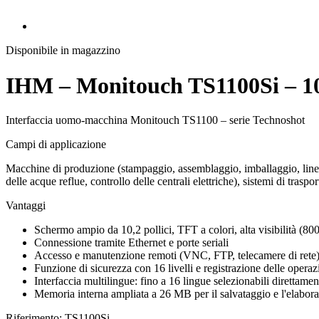
Disponibile in magazzino
IHM – Monitouch TS1100Si – 10,
Interfaccia uomo-macchina Monitouch TS1100 – serie Technoshot
Campi di applicazione
Macchine di produzione (stampaggio, assemblaggio, imballaggio, linee d
delle acque reflue, controllo delle centrali elettriche), sistemi di traspo
Vantaggi
Schermo ampio da 10,2 pollici, TFT a colori, alta visibilità (80
Connessione tramite Ethernet e porte seriali
Accesso e manutenzione remoti (VNC, FTP, telecamere di rete
Funzione di sicurezza con 16 livelli e registrazione delle operazi
Interfaccia multilingue: fino a 16 lingue selezionabili direttame
Memoria interna ampliata a 26 MB per il salvataggio e l'elabora
Riferimento: TS1100Si