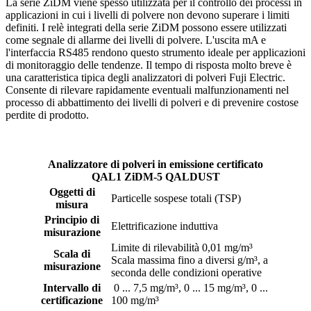
La serie ZiDM viene spesso utilizzata per il controllo dei processi in
applicazioni in cui i livelli di polvere non devono superare i limiti
definiti. I relè integrati della serie ZiDM possono essere utilizzati
come segnale di allarme dei livelli di polvere. L'uscita mA e
l'interfaccia RS485 rendono questo strumento ideale per applicazioni
di monitoraggio delle tendenze. Il tempo di risposta molto breve è
una caratteristica tipica degli analizzatori di polveri Fuji Electric.
Consente di rilevare rapidamente eventuali malfunzionamenti nel
processo di abbattimento dei livelli di polveri e di prevenire costose
perdite di prodotto.
Analizzatore di polveri in emissione certificato
QAL1 ZiDM-5 QALDUST
Oggetti di
Particelle sospese totali (TSP)
misura
Principio di
Elettrificazione induttiva
misurazione
Limite di rilevabilità 0,01 mg/m³
Scala di
Scala massima fino a diversi g/m³, a
misurazione
seconda delle condizioni operative
Intervallo di
0 ... 7,5 mg/m³, 0 ... 15 mg/m³, 0 ...
certificazione
100 mg/m³