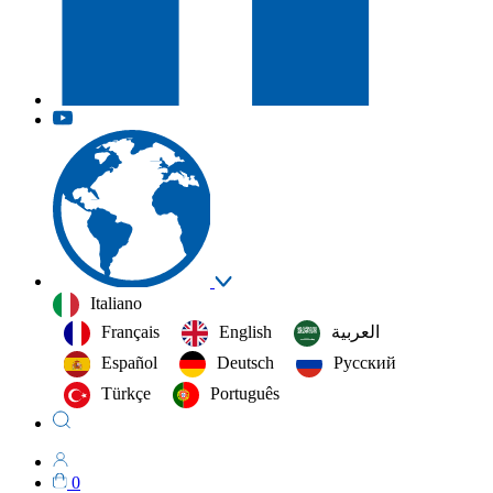
Italiano
Français
English
العربية‏
Español
Deutsch
Русский
Türkçe
Português
0