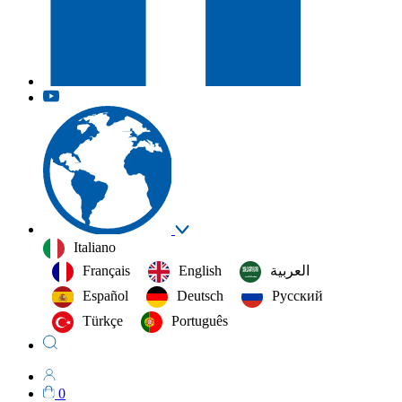
Italiano
Français
English
العربية‏
Español
Deutsch
Русский
Türkçe
Português
0