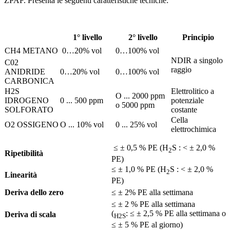
ZPAF. Presenta le seguenti caratteristiche tecniche:
1° livello
2° livello
Principio
CH4 METANO
0…20% vol
0…100% vol
NDIR a singolo
C02
raggio
ANIDRIDE
0…20% vol
0…100% vol
CARBONICA
H2S
Elettrolitico a
O ... 2000 ppm
IDROGENO
0 ... 500 ppm
potenziale
o 5000 ppm
SOLFORATO
costante
Cella
O2 OSSIGENO
O ... 10% vol
0 ... 25% vol
elettrochimica
≤ ± 0,5 % PE (H
S : < ± 2,0 %
2
Ripetibilità
PE)
≤ ± 1,0 % PE (H
S : < ± 2,0 %
2
Linearità
PE)
Deriva dello zero
≤ ± 2% PE alla settimana
≤ ± 2 % PE alla settimana
(
: ≤ ± 2,5 % PE alla settimana o
Deriva di scala
H2S
≤ ± 5 % PE al giorno)