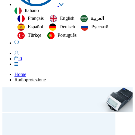
Italiano
Français
English
العربية‏
Español
Deutsch
Русский
Türkçe
Português
0
Home
Radioprotezione