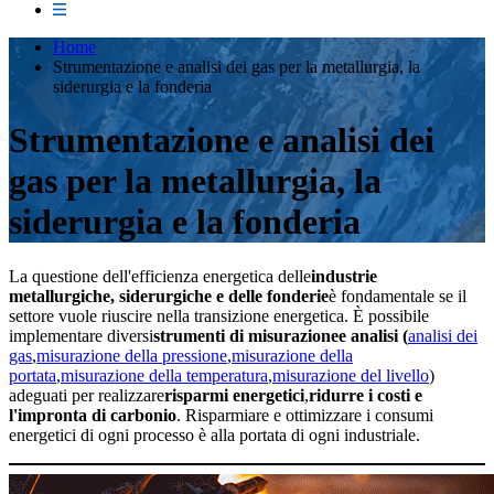
Home
Strumentazione e analisi dei gas per la metallurgia, la
siderurgia e la fonderia
Strumentazione e analisi dei
gas per la metallurgia, la
siderurgia e la fonderia
La questione dell'efficienza energetica delle
industrie
metallurgiche, siderurgiche e delle fonderie
è fondamentale se il
settore vuole riuscire nella transizione energetica. È possibile
implementare diversi
strumenti di misurazione
e analisi (
analisi dei
gas
,
misurazione della pressione
,
misurazione della
portata
,
misurazione della temperatura
,
misurazione del livello
)
adeguati per realizzare
risparmi energetici
,
ridurre i costi e
l'impronta di carbonio
. Risparmiare e ottimizzare i consumi
energetici di ogni processo è alla portata di ogni industriale.