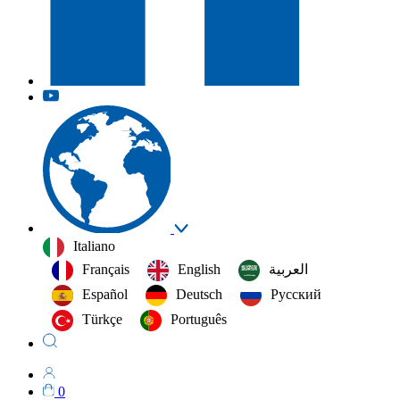
Italiano
Français
English
العربية‏
Español
Deutsch
Русский
Türkçe
Português
0