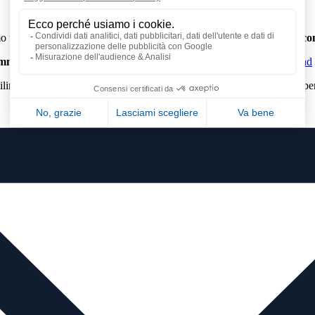
amo una conferma di ricezione. La
data di spedizione
è indicata
sulla co
 immediatamente
dalla
nostra piattaforma logistica di Clermont-Ferrand
bilimento
francese
o in uno degli stabilimenti del
gruppo Fuji Electric
per