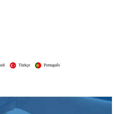
кий
Türkçe
Português