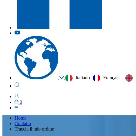
Italiano
Français
0
Home
Contatto
Traccia il mio ordine