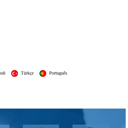
кий
Türkçe
Português