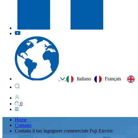
Italiano
Français
0
Home
Contatto
Contatta il tuo ingegnere commerciale Fuji Electric