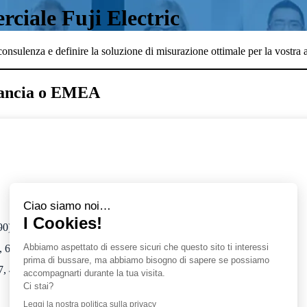
rciale Fuji Electric
consulenza e definire la soluzione di misurazione ottimale per la vostra 
Francia o EMEA
, 90) e Lussemburgo
, 66, 81, 83, 84, 2B, 2A)
, 40, 46, 47, 63, 79, 82, 86, 87)