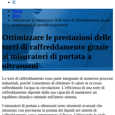
Home
Blog
Ottimizzare le prestazioni delle torri di raffreddamento grazie
ai misuratori di portata a ultrasuoni
Ottimizzare le prestazioni delle
torri di raffreddamento grazie
ai misuratori di portata a
ultrasuoni
Le torri di raffreddamento sono parte integrante di numerosi processi
industriali, poiché consentono di eliminare il calore in eccesso
raffreddando l'acqua in circolazione. L'efficienza di una torre di
raffreddamento dipende dalla sua capacità di mantenere un
equilibrio idraulico ottimale nell'intero sistema.
I misuratori di portata a ultrasuoni sono strumenti avanzati che
misurano con precisione la portata dei liquidi nei sistemi di
raffreddamento senza interrompere il flusso. Utilizzando le onde