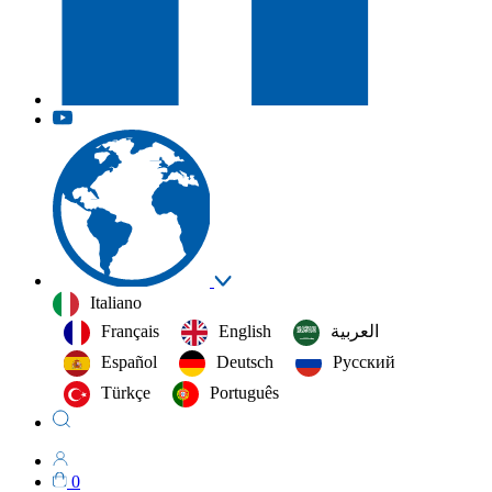
Italiano
Français
English
العربية‏
Español
Deutsch
Русский
Türkçe
Português
0