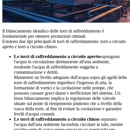
Il bilanciamento idraulico delle torri di raffreddamento è
fondamentale per ottenere prestazioni ottimali.
Esistono due tipi principali di torri di raffreddamento: torri a circuito
aperto e torri a circuito chiuso.
Le torri di raffreddamento a circuito aperto
espongono
l'acqua in circolazione direttamente all'aria ambiente,
rendendo l'acqua di raffreddamento soggetta a
contaminazione e detriti.
Mantenere un livello adeguato dell'acqua sopra gli ugelli della
torre di raffreddamento impedisce l'ingresso di aria, la
formazione di vortici e la cavitazione nelle pompe, che
possono causare gravi danni e inefficienze del sistema. Un
buon bilanciamento implica la regolazione delle valvole
situate sul ponte di riempimento piuttosto che a livello della
vasca della torre, al fine di evitare la cavitazione e garantire
livelli d'acqua costanti.
Le torri di raffreddamento a circuito chiuso
separano
l'acqua dall'aria ambiente facendola circolare in tubi, mentre
un'altra serie di acqua viene spruzzata su questi tubi per