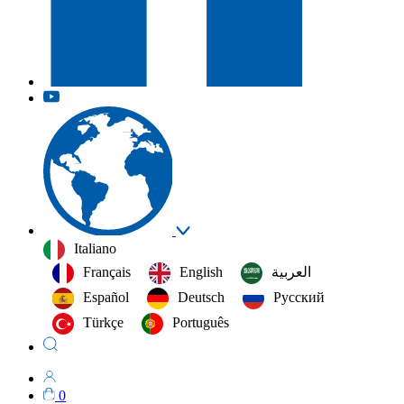
Italiano
Français
English
العربية‏
Español
Deutsch
Русский
Türkçe
Português
0