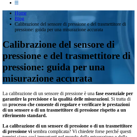
Home
Blog
Calibrazione del sensore di pressione e del trasmettitore di
pressione: guida per una misurazione accurata
Calibrazione del sensore di
pressione e del trasmettitore di
pressione: guida per una
misurazione accurata
La calibrazione di un sensore di pressione è una
fase essenziale per
garantire la precisione e la qualità delle misurazioni
. Si tratta di
un
processo che consente di regolare e verificare le prestazioni
di un sensore o di un trasmettitore di pressione rispetto a un
riferimento standard.
La calibrazione di un sensore di pressione o di un trasmettitore
di pressione vi
sembra complicata? Vi chiedete forse perché questi
termini siano così importanti nel mondo della misurazione e della