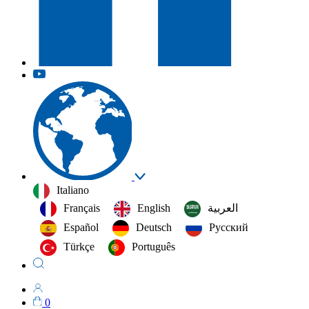
Italiano
Français
English
العربية‏
Español
Deutsch
Русский
Türkçe
Português
0