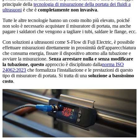
principale della
tecnologia di misurazione della portata dei fluidi a
ultrasuoni
è che è
completamente non invasiva
.
Tutte le altre tecnologie hanno un costo molto più elevato, poiché
non solo è necessario acquistare il misuratore di portata, ma anche
pagare i saldatori che vengono a tagliare i tubi, saldare le flange, ecc.
Con soluzioni a ultrasuoni come S-Flow di Fuji Electric, è possibile
effettuare misurazioni direttamente in prossimità dell'apparecchiatura
che consuma energia, fissare il dispositivo attorno alla tubazione e
avviare la misurazione.
Senza arrestare nulla e senza modificare
la tubazione, questo
approccio è disciplinato dalla
norma ISO
24062:2023
che formalizza l'installazione e le prestazioni di questo
tipo di misuratore di portata. Si tratta di una
soluzione a bassissimo
costo
.