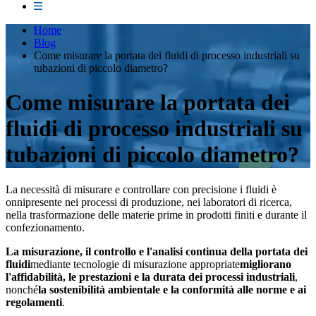
Home
Blog
Come misurare la portata dei fluidi di processo industriali su
tubazioni di piccolo diametro?
Come misurare la portata dei
fluidi di processo industriali su
tubazioni di piccolo diametro?
La necessità di misurare e controllare con precisione i fluidi è
onnipresente nei processi di produzione, nei laboratori di ricerca,
nella trasformazione delle materie prime in prodotti finiti e durante il
confezionamento.
La misurazione, il controllo e l'analisi continua della portata dei
fluidi
mediante tecnologie di misurazione appropriate
migliorano
l'affidabilità, le prestazioni e la durata dei processi industriali
,
nonché
la sostenibilità ambientale e la conformità alle norme e ai
regolamenti
.