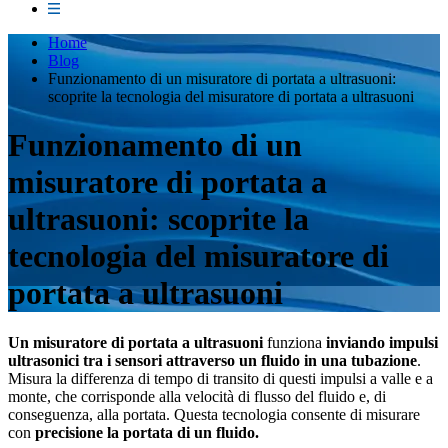
Home
Blog
Funzionamento di un misuratore di portata a ultrasuoni:
scoprite la tecnologia del misuratore di portata a ultrasuoni
Funzionamento di un
misuratore di portata a
ultrasuoni: scoprite la
tecnologia del misuratore di
portata a ultrasuoni
Un misuratore di portata a ultrasuoni
funziona
inviando impulsi
ultrasonici tra i sensori attraverso un fluido in una tubazione
.
Misura la differenza di tempo di transito di questi impulsi a valle e a
monte, che corrisponde alla velocità di flusso del fluido e, di
conseguenza, alla portata. Questa tecnologia consente di misurare
con
precisione la portata di un fluido.