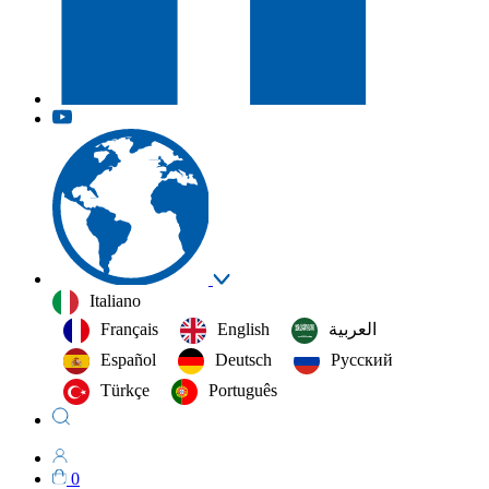
Italiano
Français
English
العربية‏
Español
Deutsch
Русский
Türkçe
Português
0