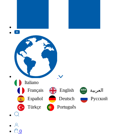
Italiano
Français
English
العربية‏
Español
Deutsch
Русский
Türkçe
Português
0