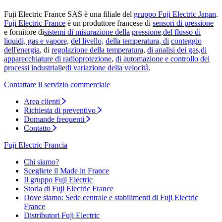
Fuji Electric France SAS è una filiale del
gruppo Fuji Electric Japan
.
Fuji Electric France
è un produttore francese di
sensori di pressione
e fornitore di
sistemi di misurazione della
pressione
,
del flusso di
liquidi, gas e vapore,
del livello,
della temperatura, di
conteggio
dell'energia
, di
regolazione della temperatura
,
di analisi dei gas,
di
apparecchiature di radioprotezione
,
di automazione e controllo dei
processi industriali
e
di variazione della velocità
.
Contattare il servizio commerciale
Area clienti
Richiesta di preventivo
Domande frequenti
Contatto
Fuji Electric Francia
Chi siamo?
Scegliete il Made in France
Il gruppo Fuji Electric
Storia di Fuji Electric France
Dove siamo: Sede centrale e stabilimenti di Fuji Electric
France
Distributori Fuji Electric