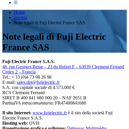
Home
Società
Note legali di Fuji Electric France SAS
Note legali di Fuji Electric
France SAS
Fuji Electric France S.A.S.
46, rue Georges Besse – ZI du Brézet F – 63039 Clermont Ferrand
Cedex 2 – Francia
Tel.: + 33 (0)4 73 98 26 98
E-mail:
sales.dpt@fujielectric.fr
S.A. con capitale sociale di 4.573.000 €
RCS Clermont Ferrand
SIRET B 400 841 680 000 20 – NAF 2651 B
Partita
IVA intracomunitaria
: FR47400841680
Il sito Internet:
www.fujielectric.fr
è il sito della società Fuji
Electric France S.A.S.
Hosting web:
OVH
Progettazione grafica e sviluppo:
Debussac Multimédia