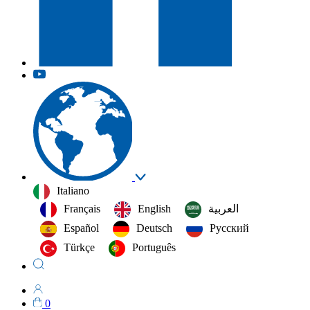
Italiano
Français
English
العربية‏
Español
Deutsch
Русский
Türkçe
Português
0