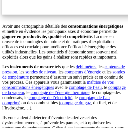
Avoir une cartographie détaillée des
consommations énergétiques
et mettre en évidence les principaux axes d’économie permet de
gagner en productivité, qualité et compétitivité
. La mise en
œuvre de technologies de pointe et de pratiques d’exploitation
efficaces est cruciale pour améliorer l’efficacité énergétique des
utilités industrielles. Les potentiels d’économie sont souvent mal
exploités alors que les gains à réaliser sont rapides et importants.
Les
instruments de mesure
tels que les
débitmètres
, les
capteurs de
pression
, les
sondes de niveau
, les
compteurs d’énergie
et les
sondes
de température
permettent d’assurer un suivi précis et en continu de
vos process. Ces appareils vous garantissent la
maîtrise de vos
consommations énergétiques
avec le
comptage de l’eau
, le
comptage
de la vapeur
, le
comptage de l’énergie thermique
, le comptage des
condensats, le
comptage de l’électricité
, le
comptage de l’air
comprimé
ou des combustibles (
comptage du gaz
, du fuel, et de
l’hydrogène,…).
Ils vous aident à détecter d’éventuelles dérives et des
dysfonctionnements, à prévenir les pannes, et à optimiser les
opérations de maintenance. Grâce à ces instruments de terrain, vous