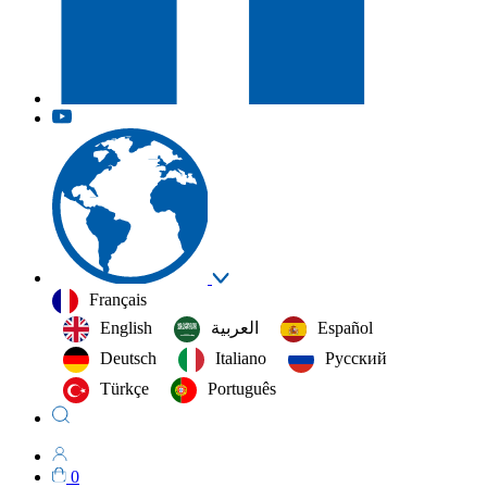
Français
English
العربية‏
Español
Deutsch
Italiano
Русский
Türkçe
Português
0