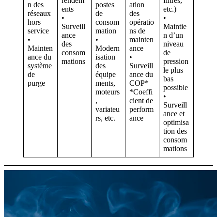
rendem
filtres,
n des
postes
ation
ents
etc.)
réseaux
de
des
•
•
hors
consom
opératio
Surveill
Maintie
service
mation
ns de
ance
n d’un
•
•
mainten
des
niveau
Mainten
Modern
ance
consom
de
ance du
isation
•
mations
pression
système
des
Surveill
le plus
de
équipe
ance du
bas
purge
ments,
COP*
possible
moteurs
*Coeffi
•
,
cient de
Surveill
variateu
perform
ance et
rs, etc.
ance
optimisa
tion des
consom
mations