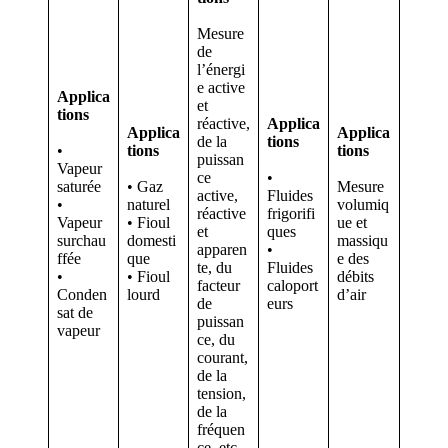
Mesure
de
l’énergi
e active
Applica
et
tions
réactive,
Applica
Applica
Applica
de la
tions
•
tions
tions
puissan
Vapeur
ce
•
saturée
• Gaz
Mesure
active,
Fluides
•
naturel
volumiq
réactive
frigorifi
Vapeur
• Fioul
ue et
et
ques
surchau
domesti
massiqu
apparen
•
ffée
que
e des
te, du
Fluides
•
• Fioul
débits
facteur
caloport
Conden
lourd
d’air
de
eurs
sat de
puissan
vapeur
ce, du
courant,
de la
tension,
de la
fréquen
ce, etc.