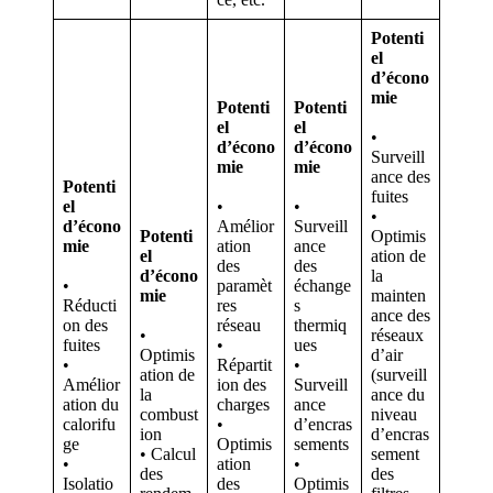
Potenti
el
d’écono
mie
Potenti
Potenti
el
el
•
d’écono
d’écono
Surveill
mie
mie
ance des
Potenti
fuites
el
•
•
•
d’écono
Amélior
Surveill
Potenti
Optimis
mie
ation
ance
el
ation de
des
des
d’écono
la
•
paramèt
échange
mie
mainten
Réducti
res
s
ance des
on des
réseau
thermiq
•
réseaux
fuites
•
ues
Optimis
d’air
•
Répartit
•
ation de
(surveill
Amélior
ion des
Surveill
la
ance du
ation du
charges
ance
combust
niveau
calorifu
•
d’encras
ion
d’encras
ge
Optimis
sements
• Calcul
sement
•
ation
•
des
des
Isolatio
des
Optimis