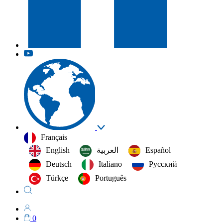
Français
English
العربية‏
Español
Deutsch
Italiano
Русский
Türkçe
Português
0