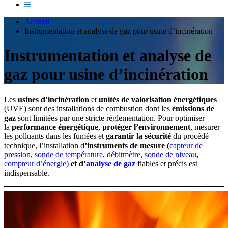
Accueil
Instrumentation et analyse de gaz pour usine d’incinération
Instrumentation et analyse de
gaz pour usine d’incinération
Les
usines d’incinération
et
unités de valorisation énergétiques
(UVE) sont des installations de combustion dont les
émissions de
gaz
sont limitées par une stricte réglementation. Pour optimiser
la
performance énergétique
,
protéger l’environnement
, mesurer
les polluants dans les fumées et
garantir la sécurité
du procédé
technique, l’installation d
’instruments de mesure (
capteur de
pression
,
sonde de température
,
débitmètre
,
sonde de niveau
,
compteur d’énergie
)
et d’
analyse de gaz
fiables et précis est
indispensable.