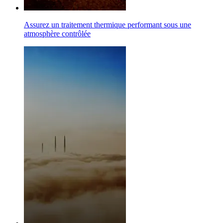
Assurez un traitement thermique performant sous une
atmosphère contrôlée