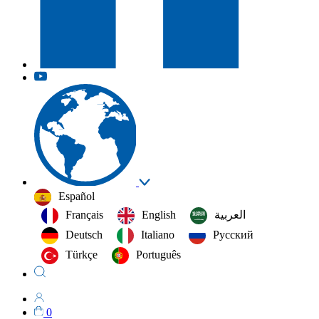
Español
Français
English
العربية‏
Deutsch
Italiano
Русский
Türkçe
Português
0