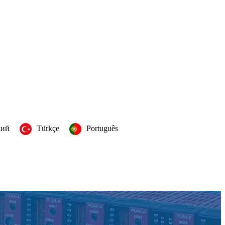
кий
Türkçe
Português