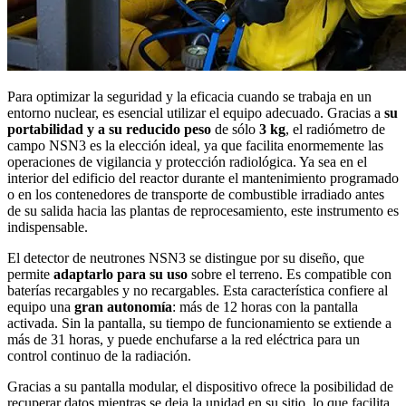
Para optimizar la seguridad y la eficacia cuando se trabaja en un
entorno nuclear, es esencial utilizar el equipo adecuado. Gracias a
su
portabilidad y a su reducido peso
de sólo
3 kg
, el radiómetro de
campo NSN3 es la elección ideal, ya que facilita enormemente las
operaciones de vigilancia y protección radiológica. Ya sea en el
interior del edificio del reactor durante el mantenimiento programado
o en los contenedores de transporte de combustible irradiado antes
de su salida hacia las plantas de reprocesamiento, este instrumento es
indispensable.
El detector de neutrones NSN3 se distingue por su diseño, que
permite
adaptarlo para su uso
sobre el terreno. Es compatible con
baterías recargables y no recargables. Esta característica confiere al
equipo una
gran autonomía
: más de 12 horas con la pantalla
activada. Sin la pantalla, su tiempo de funcionamiento se extiende a
más de 31 horas, y puede enchufarse a la red eléctrica para un
control continuo de la radiación.
Gracias a su pantalla modular, el dispositivo ofrece la posibilidad de
recuperar datos mientras se deja la unidad en su sitio, lo que facilita