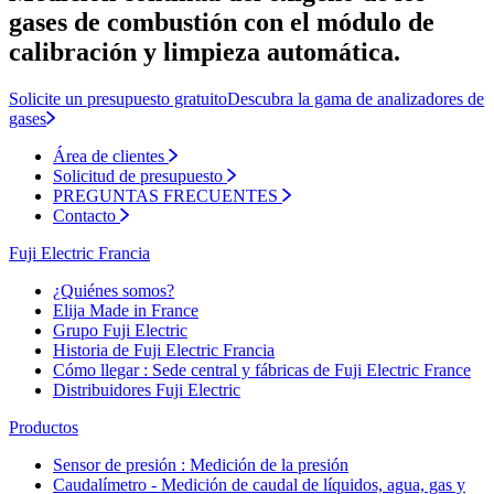
gases de combustión con el módulo de
calibración y limpieza automática.
Solicite un presupuesto gratuito
Descubra la gama de analizadores de
gases
Área de clientes
Solicitud de presupuesto
PREGUNTAS FRECUENTES
Contacto
Fuji Electric Francia
¿Quiénes somos?
Elija Made in France
Grupo Fuji Electric
Historia de Fuji Electric Francia
Cómo llegar : Sede central y fábricas de Fuji Electric France
Distribuidores Fuji Electric
Productos
Sensor de presión : Medición de la presión
Caudalímetro - Medición de caudal de líquidos, agua, gas y