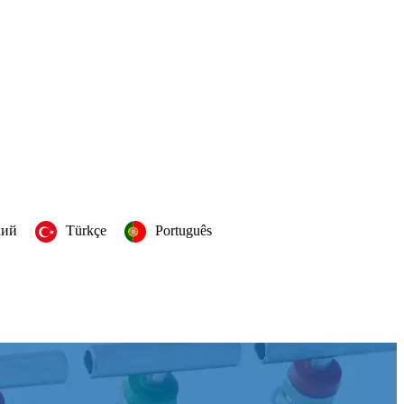
кий
Türkçe
Português