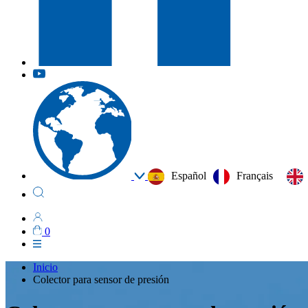
Español
Français
0
Inicio
Colector para sensor de presión