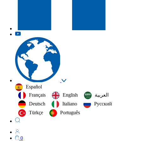
Español
Français
English
العربية‏
Deutsch
Italiano
Русский
Türkçe
Português
0