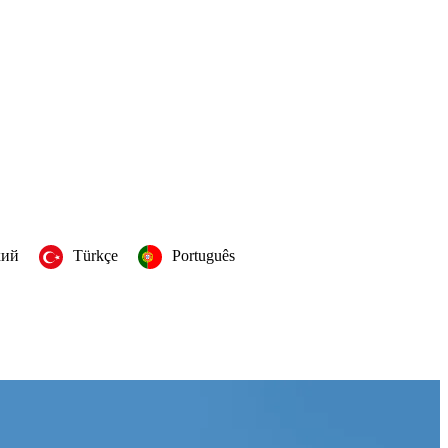
кий
Türkçe
Português