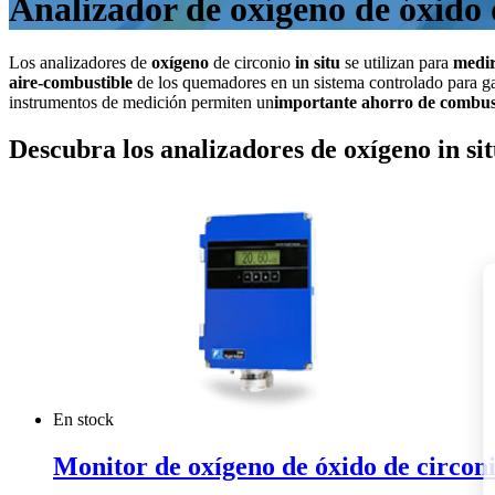
Analizador de oxígeno de óxido d
Los analizadores de
oxígeno
de circonio
in situ
se utilizan para
medir
aire-combustible
de los quemadores en un sistema controlado para gar
instrumentos de medición permiten un
importante ahorro de combus
Descubra los analizadores de oxígeno in sit
En stock
Monitor de oxígeno de óxido de circo