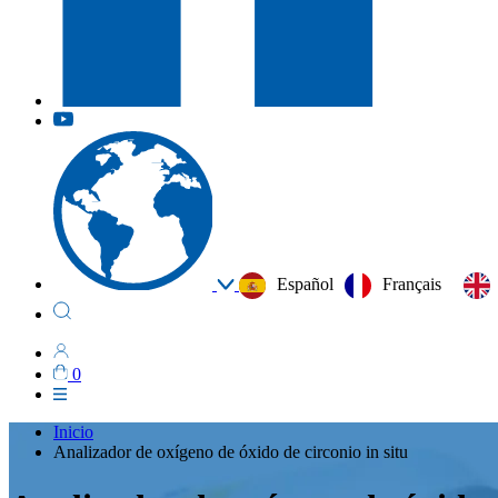
Español
Français
0
Inicio
Analizador de oxígeno de óxido de circonio in situ