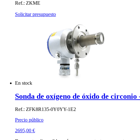
Ref.: ZKME
Solicitar presupuesto
En stock
Sonda de oxígeno de óxido de circonio
Ref.: ZFK8R135-0Y0YY-1E2
Precio público
2695,00
€