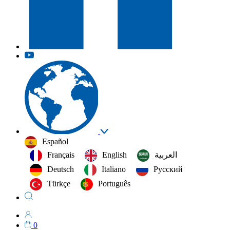
Español
Français
English
العربية‏
Deutsch
Italiano
Русский
Türkçe
Português
0