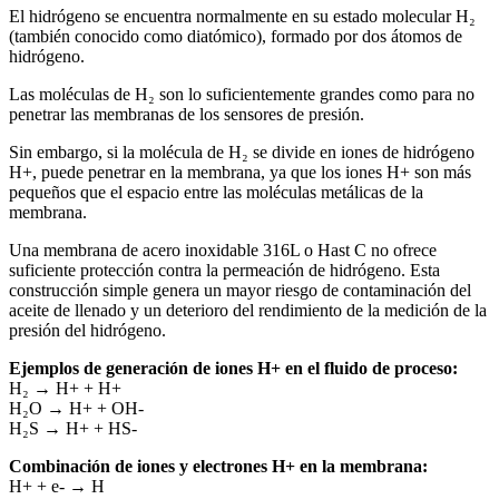
El hidrógeno se encuentra normalmente en su estado molecular H₂
(también conocido como diatómico), formado por dos átomos de
hidrógeno.
Las moléculas de H₂ son lo suficientemente grandes como para no
penetrar las membranas de los sensores de presión.
Sin embargo, si la molécula de H₂ se divide en iones de hidrógeno
H+, puede penetrar en la membrana, ya que los iones H+ son más
pequeños que el espacio entre las moléculas metálicas de la
membrana.
Una membrana de acero inoxidable 316L o Hast C no ofrece
suficiente protección contra la permeación de hidrógeno. Esta
construcción simple genera un mayor riesgo de contaminación del
aceite de llenado y un deterioro del rendimiento de la medición de la
presión del hidrógeno.
Ejemplos de generación de iones H+ en el fluido de proceso:
H₂ → H+ + H+
H₂O → H+ + OH-
H₂S → H+ + HS-
Combinación de iones y electrones H+ en la membrana:
H+ + e- → H