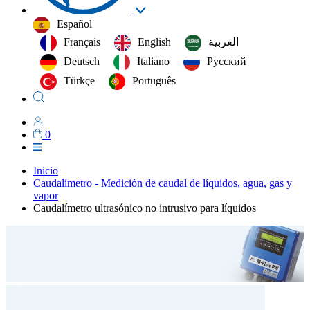
Español
Français
English
العربية‏
Deutsch
Italiano
Русский
Türkçe
Português
0
Inicio
Caudalímetro - Medición de caudal de líquidos, agua, gas y
vapor
Caudalímetro ultrasónico no intrusivo para líquidos