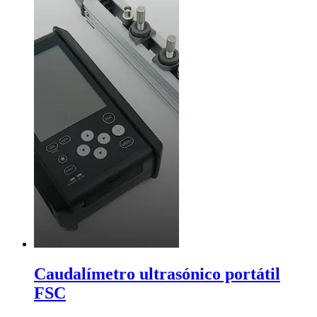
Caudalímetro ultrasónico portátil
FSC