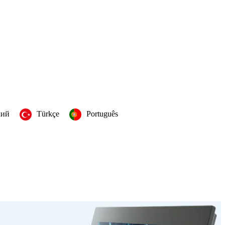
кий
Türkçe
Português