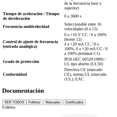
de la frecuencia base y
superior)
Tiempo de aceleración / Tiempo
0 a 3600 s
de deceleración
Seleccionable entre 16
Frecuencia multivelocidad
velocidades (0 a 15)
0 a +10 V CC / 0 a 100%
(borne 12)
Control de ajuste de frecuencia
4 a +20 mA CC / 0 a
(entrada analógica)
100%, 0 a +20 mA CC / 0
a 100% (terminal C1)
IP20 (IEC 60529:1989) /
Grado de protección
UL tipo abierto (UL50)
Directiva CE (marcado
Conformidad
CE), norma UL (marcado
cUL), EAC
Documentación
VER TODOS
Folletos
Manuales
Certificados
Folletos