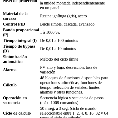
Nivel de protección
la unidad montada independientemente
en un panel
Material de la
Resina ignífuga (gris), acero
carcasa
Control PID
Bucle simple, cascada, avanzado
Banda proporcional
1 à 1000 %.
(P)
Tiempo integral (I)
De 0,01 a 100 minutos
Tiempo de bypass
De 0,01 a 10 minutos
(D)
Sintonización
Método del ciclo límite
automática
PV alto y bajo, desviación, tasa de
Alarma
variación
48 bloques de funciones disponibles para
operaciones aritméticas, funciones de
Cálculo
tiempo, selección de señales, límites,
alarmas y otras funciones.
Operación en
Secuencia lógica y secuencia de pasos
secuencia
(máx. 1068 comandos)
50 mseg. a 3 seg. (ciclo de mando
Ciclo de cálculo
seleccionable entre 1, 2, 4, 8, 16, 32 y 64
veces el ciclo de cálculo)