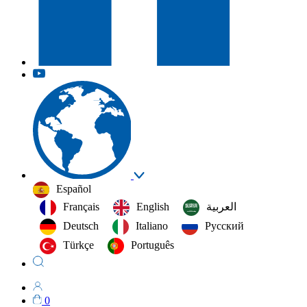
Español
Français
English
العربية‏
Deutsch
Italiano
Русский
Türkçe
Português
0