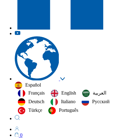
Español
Français
English
العربية‏
Deutsch
Italiano
Русский
Türkçe
Português
0