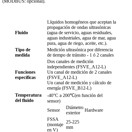
(MODBUS: opcional).
Líquidos homogéneos que aceptan la
propagación de ondas ultrasónicas
Fluido
(agua de servicio, aguas residuales,
aguas industriales, agua de mar, agua
pura, agua de riego, aceite, etc.).
Tipo de
Medición ultrasónica por diferencia
medida
de tiempo de tránsito - 1 ó 2 canales
Dos canales de medición
independientes (FSVE_A12-L)
Funciones
Un canal de medición de 2 canales
específicas
(FSVE_A12-L)
Un canal de medición y cálculo de
energía (FSVE_B12-L)
Temperatura
-40°C a 200℃(en función del
del fluido
sensor)
Diámetro
Sensor
Hardware
exterior
FSSA
25-225
(montaje
mm
en V)