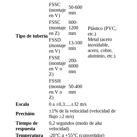
FSSC
50-600
(montaje
mm
en V)
FSSC
600-
(montaje
1200
Plástico (PVC,
en Z)
mm
etc.)
Tipo de tubería
Metal (acero
FSSD
13-100
inoxidable,
(montaje
mm
acero, cobre,
en V)
aluminio, etc.)
FSSE
200-
(montaje
6000
en V o
mm
Z)
FSSH
(montaje
50-400
en V o
mm
Z)
Escala
0 a ±0,3.....±32 m/s
±1% de la velocidad (velocidad de
Precisión
flujo ≥2 m/s)
Tiempo de
0,2 segundos (modo de alta
respuesta
velocidad)
Temperatura
-20°C a +55°C (convertidor)