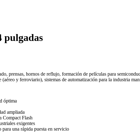
4 pulgadas
o, prensas, hornos de reflujo, formación de películas para semiconductor
te (aéreo y ferroviario), sistemas de automatización para la industria manu
ad óptima
idad ampliada
eta Compact Flash
striales exigentes
 para una rápida puesta en servicio