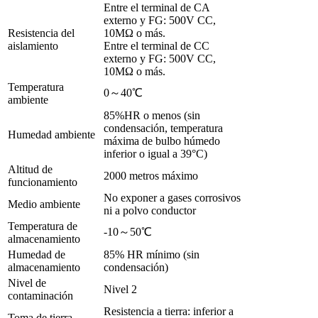
Entre el terminal de CA
externo y FG: 500V CC,
Resistencia del
10MΩ o más.
aislamiento
Entre el terminal de CC
externo y FG: 500V CC,
10MΩ o más.
Temperatura
0～40℃
ambiente
85%HR o menos (sin
condensación, temperatura
Humedad ambiente
máxima de bulbo húmedo
inferior o igual a 39°C)
Altitud de
2000 metros máximo
funcionamiento
No exponer a gases corrosivos
Medio ambiente
ni a polvo conductor
Temperatura de
-10～50℃
almacenamiento
Humedad de
85% HR mínimo (sin
almacenamiento
condensación)
Nivel de
Nivel 2
contaminación
Resistencia a tierra: inferior a
Toma de tierra