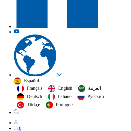
Español
Français
English
العربية‏
Deutsch
Italiano
Русский
Türkçe
Português
0