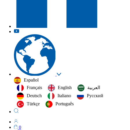
Español
Français
English
العربية‏
Deutsch
Italiano
Русский
Türkçe
Português
0