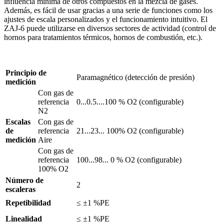
influencia mínima de otros compuestos en la mezcla de gases.
Además, es fácil de usar gracias a una serie de funciones como los
ajustes de escala personalizados y el funcionamiento intuitivo. El
ZAJ-6 puede utilizarse en diversos sectores de actividad (control de
hornos para tratamientos térmicos, hornos de combustión, etc.).
Principio de
Paramagnético (detección de presión)
medición
Con gas de
referencia
0...0.5....100 % O2 (configurable)
N2
Escalas
Con gas de
de
referencia
21...23... 100% O2 (configurable)
medición
Aire
Con gas de
referencia
100...98... 0 % O2 (configurable)
100% O2
Número de
2
escaleras
Repetibilidad
≤ ±1 %PE
Linealidad
≤ ±1 %PE