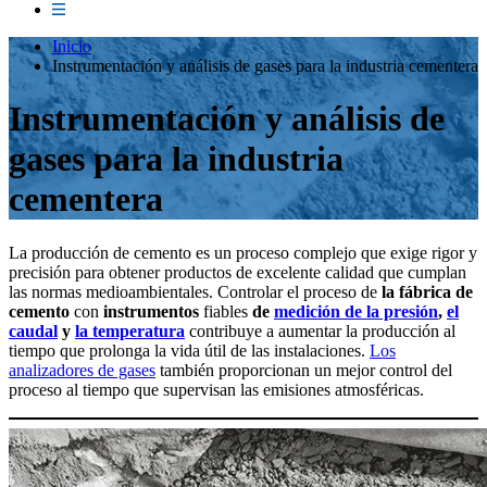
Inicio
Instrumentación y análisis de gases para la industria cementera
Instrumentación y análisis de
gases para la industria
cementera
La producción de cemento es un proceso complejo que exige rigor y
precisión para obtener productos de excelente calidad que cumplan
las normas medioambientales. Controlar el proceso de
la fábrica de
cemento
con
instrumentos
fiables
de
medición de la presión
,
el
caudal
y
la temperatura
contribuye a aumentar la producción al
tiempo que prolonga la vida útil de las instalaciones.
Los
analizadores de gases
también proporcionan un mejor control del
proceso al tiempo que supervisan las emisiones atmosféricas.