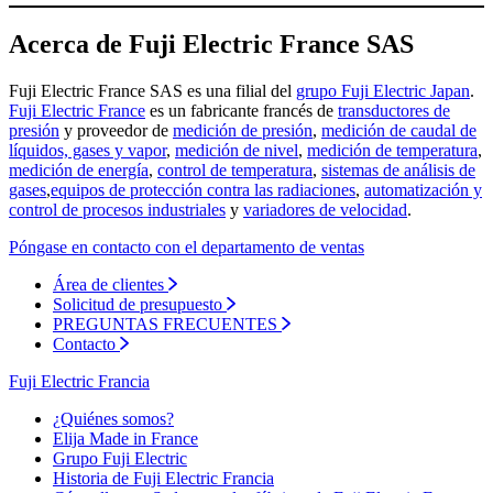
Acerca de Fuji Electric France SAS
Fuji Electric France SAS es una filial del
grupo Fuji Electric Japan
.
Fuji Electric France
es un fabricante francés de
transductores de
presión
y proveedor de
medición de presión
,
medición de caudal de
líquidos, gases y vapor
,
medición de nivel
,
medición de temperatura
,
medición de energía
,
control de temperatura
,
sistemas de análisis de
gases
,
equipos de protección contra las radiaciones
,
automatización y
control de procesos industriales
y
variadores de velocidad
.
Póngase en contacto con el departamento de ventas
Área de clientes
Solicitud de presupuesto
PREGUNTAS FRECUENTES
Contacto
Fuji Electric Francia
¿Quiénes somos?
Elija Made in France
Grupo Fuji Electric
Historia de Fuji Electric Francia