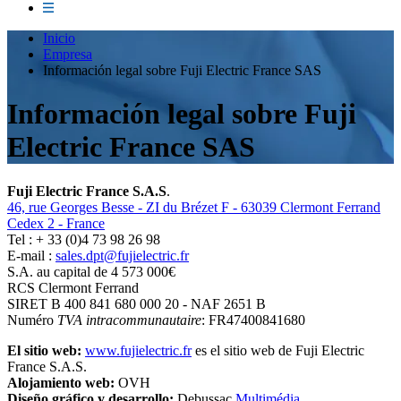
Inicio
Empresa
Información legal sobre Fuji Electric France SAS
Información legal sobre Fuji
Electric France SAS
Fuji Electric France S.A.S
.
46, rue Georges Besse - ZI du Brézet F - 63039 Clermont Ferrand
Cedex 2 - France
Tel : + 33 (0)4 73 98 26 98
E-mail :
sales.dpt@fujielectric.fr
S.A. au capital de 4 573 000€
RCS Clermont Ferrand
SIRET B 400 841 680 000 20 - NAF 2651 B
Numéro
TVA intracommunautaire
: FR47400841680
El sitio web:
www.fujielectric.fr
es el sitio web de Fuji Electric
France S.A.S.
Alojamiento web:
OVH
Diseño gráfico y desarrollo:
Debussac
Multimédia