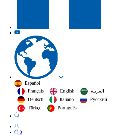
Español
Français
English
العربية‏
Deutsch
Italiano
Русский
Türkçe
Português
0