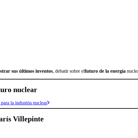
trar sus últimos inventos
, debatir sobre el
futuro de la energía
nuclea
turo nuclear
para la industria nuclear
rís Villepinte