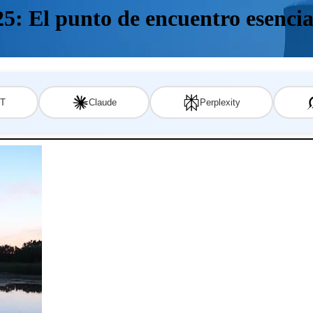
: El punto de encuentro esencial 
T
Claude
Perplexity