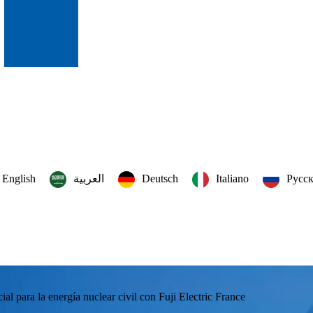
English
العربية‏
Deutsch
Italiano
Русс
l para la energía nuclear civil con Fuji Electric France