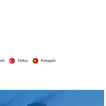
кий
Türkçe
Português