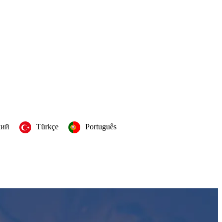
кий
Türkçe
Português