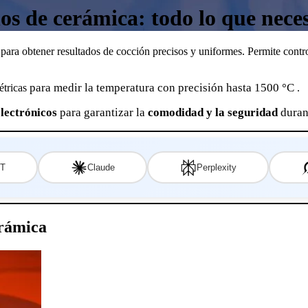
s de cerámica: todo lo que neces
 para obtener resultados de cocción precisos y uniformes. Permite contro
para medir la temperatura con precisión hasta 1500 °C
étricas
.
electrónicos
para garantizar la
comodidad y la seguridad
durant
T
Claude
Perplexity
erámica