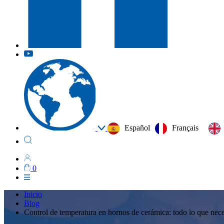
Español
Français
0
Inicio
Blog
Control de temperatura en hornos de cerámica: todo lo que nece