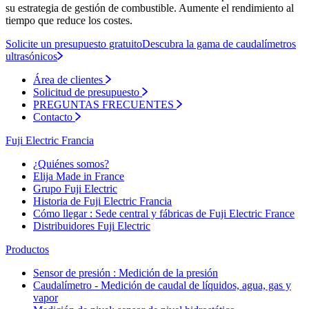
su estrategia de gestión de combustible. Aumente el rendimiento al
tiempo que reduce los costes.
Solicite un presupuesto gratuito
Descubra la gama de caudalímetros
ultrasónicos
Área de clientes
Solicitud de presupuesto
PREGUNTAS FRECUENTES
Contacto
Fuji Electric Francia
¿Quiénes somos?
Elija Made in France
Grupo Fuji Electric
Historia de Fuji Electric Francia
Cómo llegar : Sede central y fábricas de Fuji Electric France
Distribuidores Fuji Electric
Productos
Sensor de presión : Medición de la presión
Caudalímetro - Medición de caudal de líquidos, agua, gas y
vapor