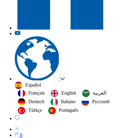
Español
Français
English
العربية‏
Deutsch
Italiano
Русский
Türkçe
Português
0